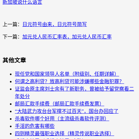
新加坡说什么语言
上一篇：
日元符号由来，日元符号简写
下一篇：
加元兑人民币汇率表，加元兑人民币汇率
其他文章
现任党和国家领导人名单（附级别、任期详解）
何谓之高利贷？放高利贷可能涉嫌哪些金融犯罪？
证监会原主席刘士余有了新职务，曾被给予留党察看二
年处分
邮局汇款手续费（邮局汇款手续费发票）
“大陆武力攻台台军撑不过百天”，国台办回应了
杀毒软件哪个好用（主流级杀毒软件评测）
手淫的危害有哪些
四则精灵最强职业选择（精灵传说职业选择）