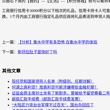
页面右下角的【我的】—【生活】—【积分商城】就可以看到
工商银行信用卡30000积分以下档次的礼品，信用卡持卡人可
换，1个月内由工商银行指定礼品供应商将礼品寄送到申领人
上一篇：
【分析】衡水中学有多恐怖 在衡水中学的体验
下一篇：
新冠拉肚子是快好了吗
其他文章
现任党和国家领导人名单（附级别、任期详解）
何谓之高利贷？放高利贷可能涉嫌哪些金融犯罪？
证监会原主席刘士余有了新职务，曾被给予留党察看二年
邮局汇款手续费（邮局汇款手续费发票）
“大陆武力攻台台军撑不过百天”，国台办回应了