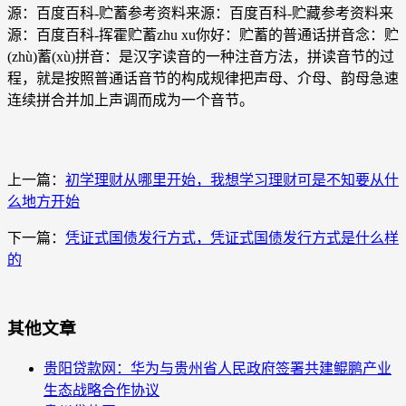
源：百度百科-贮蓄参考资料来源：百度百科-贮藏参考资料来
源：百度百科-挥霍贮蓄zhu xu你好：贮蓄的普通话拼音念：贮
(zhù)蓄(xù)拼音：是汉字读音的一种注音方法，拼读音节的过
程，就是按照普通话音节的构成规律把声母、介母、韵母急速
连续拼合并加上声调而成为一个音节。
上一篇：
初学理财从哪里开始，我想学习理财可是不知要从什
么地方开始
下一篇：
凭证式国债发行方式，凭证式国债发行方式是什么样
的
其他文章
贵阳贷款网：华为与贵州省人民政府签署共建鲲鹏产业
生态战略合作协议