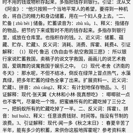
时不用的钱或物积存起来，多指把钱存到银行。引证：沈从文
《阿金》：“他只按照一个当地平常人的希望，要得到一种机
会，将自己的精力和身边储蓄，用在一个妇人身上去。”二、
贮备 [ zhù bèi ] 储备。贮蓄读音为：zhù xù。1、释义：指储存
的物品，把节约下来或暂时不用的钱存起来。多指存到银行
里，或放在仓库里。也指积存的钱。2、近义词：储蓄、蕴
藏、贮存、贮藏3、反义词：消耗、消费、挥霍、耗费4、引证
解释：（1）现代·鲁迅《伪自由书·航空救国三愿》：所以银
行家说贮蓄救国，卖稿子的说文学救国，画画儿的说艺术救
国，爱跳舞的说寓救国于娱乐之中。（2）现代·老舍《济南的
冬天》：那水呢，不但不结冰，倒反在绿萍上冒点热气，水藻
真绿，把多年贮蓄的绿色全拿了出来。扩展资料一、近义词：
贮藏1、拼音：zhù cáng2、释义：有计划地保存物品。3、引
证解释：现代·张天翼《大林和小林·我真想吃》 ：唧唧就一点
也不客气，尽量吃一个饱，把蜜蜂所有的贮藏吃掉了三分之
一，把蚂蚁所有的贮藏吃掉了一半。二、反义词：挥霍1、拼
音：huī huò2、释义：任意浪费钱财、时间等。指没有节制的
浪费。3、引证解释：现代·闻一多《秋之末日》：春夏辛苦了
半年，能有多少的积蓄，来供你这般地挥霍呢？参考资料来