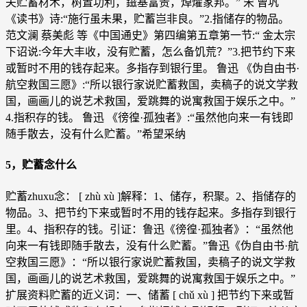
夫贮蓄材术，树置功利，鎡基富贵，焯燿家邦。” 宋 曾巩
《读书》诗:“施行虽未果，贮蓄岂非良。”2.指储存的物品。
范文澜 蔡美彪 等《中国通史》第四编第五章第一节:“ 金太宗
下诏说:今年大丰收，没有贮蓄，怎么备饥荒？”3.把节约下来
或暂时不用的钱存起来。多指存到银行里。 鲁迅 《伪自由书·
航空救国三愿》:“所以银行家说贮蓄救国，卖稿子的说文学救
国，画画儿的说艺术救国，爱跳舞的说寓救国于娱乐之中。”
4.指积存的钱。 鲁迅 《徬徨·孤独者》:“虽然他向来一有钱即
随手散去，没有什么贮蓄。”希望采纳
5，贮蓄念什么
贮蓄zhuxu念： [ zhù xù ]解释：1、储存，积聚。2、指储存的
物品。3、把节约下来或暂时不用的钱存起来。多指存到银行
里。4、指积存的钱。引证：鲁迅《徬徨·孤独者》：“虽然他
向来一有钱即随手散去，没有什么贮蓄。”鲁迅《伪自由书·航
空救国三愿》：“所以银行家说贮蓄救国，卖稿子的说文学救
国，画画儿的说艺术救国，爱跳舞的说寓救国于娱乐之中。”
扩展资料贮蓄的近义词：一、储蓄 [ chǔ xù ] 把节约下来或暂