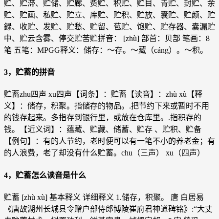
贮、贮滞、贮储、贮廊、赀贮、积贮、贮目、青贮、封贮、余
贮、贮画、私贮、贮立、库贮、贮积、贮放、囊贮、贮颜、贮
録、收贮、发贮、贮愁、贮留、苞贮、饱贮、贮存器、囊漏贮
中、贮云含雾、停交贮苦贮拼音： [zhù] 部首：贝部 笔画：8
笔 五笔：MPGG释义：储存：～存。～藏（cáng）。～积。
3，贮蓄的拼音
贮蓄zhu四声 xu四声【词条】：贮蓄【读音】：zhù xù【释
义】：储存，积聚。指储存的物品。.把节约下来或暂时不用
的钱存起来。多指存到银行里，或放在仓库里。.指积存的
钱。【近义词】：蕴藏、贮藏、储蓄、贮存 、贮积、贮备
【例句】：有的人节约，老时便可以有一笔不小的养老金；有
的人浪费，老了却没有什么贮蓄。chu（三声） xu（四声）
4，贮蓄怎么读音是什么
贮蓄 [zhù xù] 基本释义 详细释义 1.储存，积聚。 唐 白居易
《唐故湖州长城县令赠户部侍郎博陵崔府君神道碑铭》:“大丈