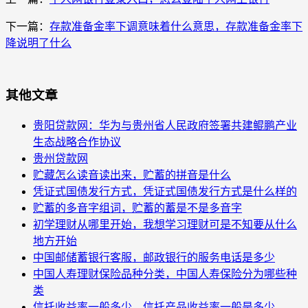
下一篇：
存款准备金率下调意味着什么意思，存款准备金率下
降说明了什么
其他文章
贵阳贷款网：华为与贵州省人民政府签署共建鲲鹏产业
生态战略合作协议
贵州贷款网
贮藏怎么读音读出来，贮蓄的拼音是什么
凭证式国债发行方式，凭证式国债发行方式是什么样的
贮蓄的多音字组词，贮蓄的蓄是不是多音字
初学理财从哪里开始，我想学习理财可是不知要从什么
地方开始
中国邮储蓄银行客服，邮政银行的服务电话是多少
中国人寿理财保险品种分类，中国人寿保险分为哪些种
类
信托收益率一般多少，信托产品收益率一般是多少