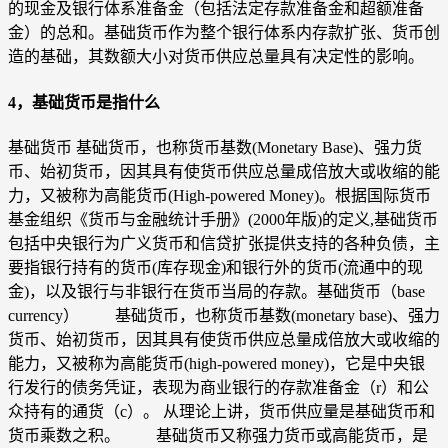
的现金及银行体系准备金（包括法定存款准备金和超额准备
金）的总和。基础货币作为整个银行体系内存款扩张、货币创
造的基础，其数额大小对货币供应总量具有决定性的影响。
4，基础货币是指什么
基础货币 基础货币，也称货币基数(Monetary Base)、强力货
币、始初货币，因其具有使货币供应总量成倍放大或收缩的能
力，又被称为高能货币(High-powered Money)。根据国际货币
基金组织《货币与金融统计手册》(2000年版)的定义,基础货币
包括中央银行为广义货币和信贷扩张提供支持的各种负债，主
要指银行持有的货币(库存现金)和银行外的货币(流通中的现
金)，以及银行与非银行在货币当局的存款。基础货币（base
currency） 基础货币，也称货币基数(monetary base)、强力
货币、始初货币，因其具有使货币供应总量成倍放大或收缩的
能力，又被称为高能货币(high-powered money)，它是中央银
行发行的债务凭证，表现为商业银行的存款准备金（r）和公
众持有的通货（c）。 从理论上讲，货币供应量是基础货币和
货币乘数之积。 基础货币又称强力货币或高能货币，是