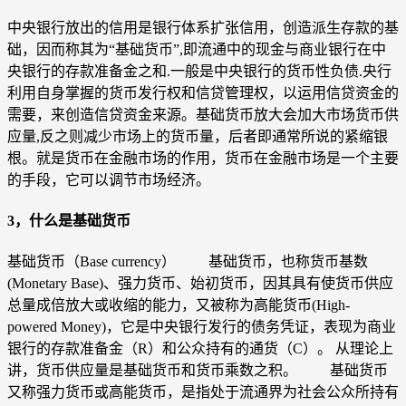
中央银行放出的信用是银行体系扩张信用，创造派生存款的基
础，因而称其为“基础货币”,即流通中的现金与商业银行在中
央银行的存款准备金之和.一般是中央银行的货币性负债.央行
利用自身掌握的货币发行权和信贷管理权，以运用信贷资金的
需要，来创造信贷资金来源。基础货币放大会加大市场货币供
应量,反之则减少市场上的货币量，后者即通常所说的紧缩银
根。就是货币在金融市场的作用，货币在金融市场是一个主要
的手段，它可以调节市场经济。
3，什么是基础货币
基础货币（Base currency） 基础货币，也称货币基数
(Monetary Base)、强力货币、始初货币，因其具有使货币供应
总量成倍放大或收缩的能力，又被称为高能货币(High-
powered Money)，它是中央银行发行的债务凭证，表现为商业
银行的存款准备金（R）和公众持有的通货（C）。 从理论上
讲，货币供应量是基础货币和货币乘数之积。 基础货币
又称强力货币或高能货币，是指处于流通界为社会公众所持有