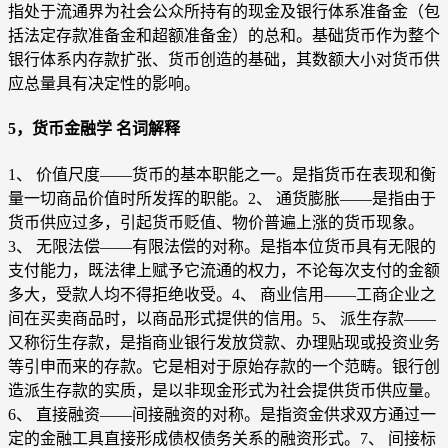
指处于流通界为社会公众所持有的现金及银行体系准备金（包
括法定存款准备金和超额准备金）的总和。基础货币作为整个
银行体系内存款扩张、货币创造的基础，其数额大小对货币供
应总量具有决定性的影响。
5，货币金融学 名词解释
1、 价值尺度——货币的基本职能之一。是指货币在表现和衡
量一切商品价值时所发挥的职能。2、 通货膨胀——是指由于
货币供应过多，引起货币贬值、物价普遍上涨的货币现象。
3、 无限法偿——有限法偿的对称。是指本位货币具有无限的
支付能力，既法律上赋予它流通的权力，不论每次支付的金额
多大，受款人均不得拒绝收受。4、 商业信用——工商企业之
间在买卖商品时，以商品形式提供的信用。5、 派生存款——
又称衍生存款，是指商业银行发放贷款、办理贴现或投资业务
等引申而来的存款。它是相对于原始存款的一个范畴。银行创
造派生存款的实质，是以非现金形式为社会提供货币供应量。
6、 直接融资——间接融资的对称。是指资金供求双方通过一
定的金融工具直接形成债权债务关系的融资形式。7、 间接标