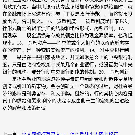
的政策行为。当中央银行认为应该增加市场货币供给量时，就
在金融市场上买进有价证券（主要是政府债券），而将货币投
放出去，否则反之。16、 货币制度——货币制度是国家以法
律形式确定的货币流通的结构和组织形式，简称币制。17、
提现率——现金漏损与存款总额之比称为现金漏损率，也称提
现率。18、 金融资产——指单位或个人拥有的以价值形态存
在的资产，是一种索取实物资产的权利。19、 准中央银行制
度——是指在一些国家或地区，并无通常意义上的中央银行制
度，只是由政府授权某个或某几个商业银行，或设置类似中央
银行的机构，部分行使中央银行职能的体制。20、 金融创新
——是指金融业内部通过各种要素的重新组合和创造性变革所
创造或引进的新事物。金融创新是一个动态的过程，对社会经
济的影响是利弊皆存，利大于弊。挺好的，行的其核心内容是
货币的供给和需求,利率的决定以及由此产生的宏观的金融经
济的解释和政策建议
上一篇：
个人网银行登录入口，怎么登陆个人网上银行