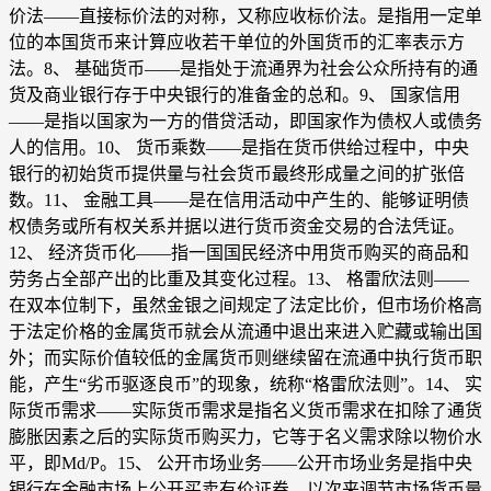
价法——直接标价法的对称，又称应收标价法。是指用一定单
位的本国货币来计算应收若干单位的外国货币的汇率表示方
法。8、 基础货币——是指处于流通界为社会公众所持有的通
货及商业银行存于中央银行的准备金的总和。9、 国家信用
——是指以国家为一方的借贷活动，即国家作为债权人或债务
人的信用。10、 货币乘数——是指在货币供给过程中，中央
银行的初始货币提供量与社会货币最终形成量之间的扩张倍
数。11、 金融工具——是在信用活动中产生的、能够证明债
权债务或所有权关系并据以进行货币资金交易的合法凭证。
12、 经济货币化——指一国国民经济中用货币购买的商品和
劳务占全部产出的比重及其变化过程。13、 格雷欣法则——
在双本位制下，虽然金银之间规定了法定比价，但市场价格高
于法定价格的金属货币就会从流通中退出来进入贮藏或输出国
外；而实际价值较低的金属货币则继续留在流通中执行货币职
能，产生“劣币驱逐良币”的现象，统称“格雷欣法则”。14、 实
际货币需求——实际货币需求是指名义货币需求在扣除了通货
膨胀因素之后的实际货币购买力，它等于名义需求除以物价水
平，即Md/P。15、 公开市场业务——公开市场业务是指中央
银行在金融市场上公开买卖有价证券，以次来调节市场货币量