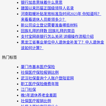
银行加息意味着什么意思
建国以来历届正国级领导人名录
河南取暖补贴发放标准及时间2023年 你知道吗？
来看看退休人员能领多少？
新公司设立登记需要准备哪些材料
回族礼拜的拜数 回族礼拜的禁忌
支付宝网商银行怎么关闭 详细操作流程介绍
黑龙江省事业单位中人退休金补发了？中人退休金
该如何计算？
热门标签
厦门市基本医疗保险
社保医疗保险报销比例
武汉社保查询个人账户登陆官网
职工医疗保险缴费年限
江门社保
晚5年退休养老金差距
社保医疗报销比例