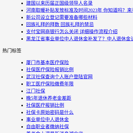
建国以来历届正国级领导人名录
河南取暖补贴发放标准及时间2023年 你知道吗？
新公司设立登记需要准备哪些材料
回族礼拜的拜数 回族礼拜的禁忌
支付宝网商银行怎么关闭 详细操作流程介绍
黑龙江省事业单位中人退休金补发了？中人退休金
热门标签
厦门市基本医疗保险
社保医疗保险报销比例
武汉社保查询个人账户登陆官网
职工医疗保险缴费年限
江门社保
晚5年退休养老金差距
社保医疗报销比例
社保卡原始密码是什么
事业单位中人退休金
自由职业者缴纳社保