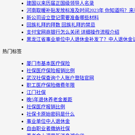
建国以来历届正国级领导人名录
河南取暖补贴发放标准及时间2023年 你知道吗？
新公司设立登记需要准备哪些材料
回族礼拜的拜数 回族礼拜的禁忌
支付宝网商银行怎么关闭 详细操作流程介绍
黑龙江省事业单位中人退休金补发了？中人退休金
热门标签
厦门市基本医疗保险
社保医疗保险报销比例
武汉社保查询个人账户登陆官网
职工医疗保险缴费年限
江门社保
晚5年退休养老金差距
社保医疗报销比例
社保卡原始密码是什么
事业单位中人退休金
自由职业者缴纳社保